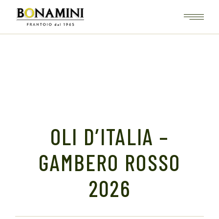
Skip
to
the
content
OLI D’ITALIA –
GAMBERO ROSSO
2026