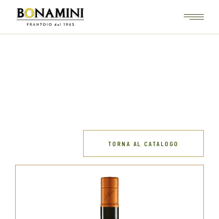
Skip
to
the
content
TORNA AL CATALOGO